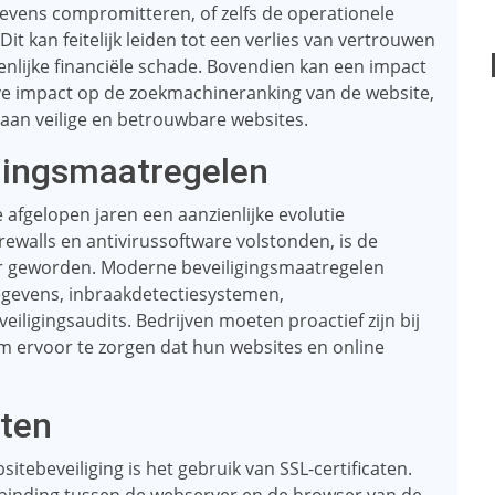
egevens compromitteren, of zelfs de operationele
it kan feitelijk leiden tot een verlies van vertrouwen
zienlijke financiële schade. Bovendien kan een impact
eve impact op de zoekmachineranking van de website,
an veilige en betrouwbare websites.
igingsmaatregelen
 afgelopen jaren een aanzienlijke evolutie
walls en antivirussoftware volstonden, is de
er geworden. Moderne beveiligingsmaatregelen
egevens, inbraakdetectiesystemen,
iligingsaudits. Bedrijven moeten proactief zijn bij
 ervoor te zorgen dat hun websites en online
aten
tebeveiliging is het gebruik van SSL-certificaten.