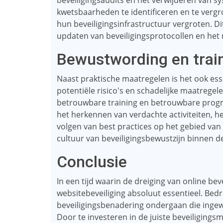
beveiligingsaudits en het verwijderen van 
kwetsbaarheden te identificeren en te vergr
hun beveiligingsinfrastructuur vergroten. Di
updaten van beveiligingsprotocollen en het 
Bewustwording en trai
Naast praktische maatregelen is het ook e
potentiële risico's en schadelijke maatregel
betrouwbare training en betrouwbare pro
het herkennen van verdachte activiteiten, h
volgen van best practices op het gebied van b
cultuur van beveiligingsbewustzijn binnen de
Conclusie
In een tijd waarin de dreiging van online be
websitebeveiliging absoluut essentieel. Bed
beveiligingsbenadering ondergaan die ingew
Door te investeren in de juiste beveiliging