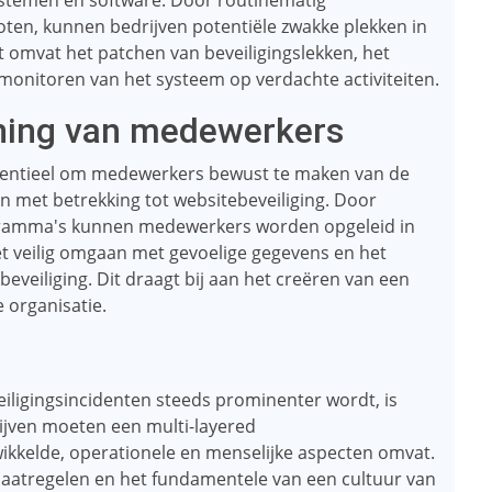
systemen en software. Door routinematig
oten, kunnen bedrijven potentiële zwakke plekken in
t omvat het patchen van beveiligingslekken, het
monitoren van het systeem op verdachte activiteiten.
ning van medewerkers
ssentieel om medewerkers bewust te maken van de
en met betrekking tot websitebeveiliging. Door
gramma's kunnen medewerkers worden opgeleid in
et veilig omgaan met gevoelige gegevens en het
eveiliging. Dit draagt ​​bij aan het creëren van een
 organisatie.
veiligingsincidenten steeds prominenter wordt, is
rijven moeten een multi-layered
ikkelde, operationele en menselijke aspecten omvat.
smaatregelen en het fundamentele van een cultuur van